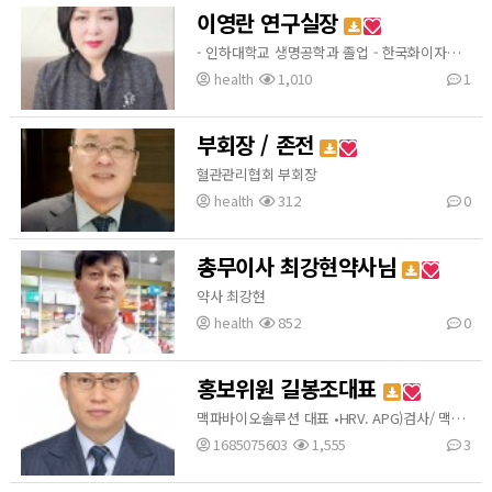
이영란 연구실장
- 인하대학교 생명공학과 졸업 - 한국화이자제약 (근무) - 피엘코스메틱 (근무) - (주) 경주생약 식품 사업부 - 상아제약 연구소 (근무)
health
1,010
1
부회장 / 존전
혈관관리협회 부회장
health
312
0
총무이사 최강현약사님
약사 최강현
health
852
0
홍보위원 길봉조대표
맥파바이오솔루션 대표 •HRV. APG)검사/ 맥파분석전문가 •NLP심리상담 전문가 •뇌기능분석/뉴로피드백전문가 •한국정신과학연구소 뇌교육강사 •한국뇌과학연구원 뇌교육트레이너 •( 방송 촬영지원/ interview- HRV검사 분석, ) •MBN [천기누설] 대한민국 치유의 마을을 찾아라. •MBC [파워매거진] 당신의 혈관은 안녕하십니까•KBS [밥상의 신] 스트레스 ZERO •MBC [컬투베란다 쇼] 분노조절장애•SBS [좋은 아침] 혈관다이어트가 장수비결 외 다수 채널A [닥터 지바고] 동맥경화! 혈관이 막…
1685075603
1,555
3