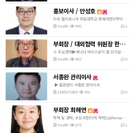
홍보이사 / 안성호
미국 캘리포니아 주립대학교 명예자연의학박사현)한국혈관관리협회 홍보이사(주)저먼유로 홍보이사대한민국 병원교섭위원병원 환자 방문단원건강 연구전문 강사전)한국여약사회 사무국운영사회공헌 사업본부 본부장
health
940
1
부회장 / 대외협력 위원장 한원택
※ 주요경력▶캐나다 바이스로이 홈 단지설계▶평택 미군기지 PROJECT설계위윈▶영양 골프장 디자인▶필리핀 도시계획 설계(다바오)▶인도네시아 아체주 도시계획 설계▶일산 신도시 계획 참여 ▶미국 PGL 국내 주택단지계획 ▶미국 PHMD 국내 주택설계 계획▶2018평창 동계올림픽 컨설팅▶동계올림픽 한국 유치 위원▶용평리조트 골프하우스 단지
health
462
0
서종완 관리이사
▶ 혈관관리 서종완 관리이사
1685075603
491
0
부회장 최해연
학력 및 경력, 수상사항[이하 학력]California Victor University M.B.A/ D.B.ACalifornia Victor University Visiting Professor현) Creative University of California 한국총장[이하 경력]전) 주식회사 로터스무역 (C.E.O)현) 주식회사 한국고마이계 (C.E.O)현) 안화흑차문화교류원 대표서울벤처대학원대학교 부설 평생교육원 자연의학 지도자과정 수료하버드 경영대 최고경영자과정 제1기 수료전) 서울벤처대학원대학교 부설 평생교육원 차세대지도자 최…
health
679
1