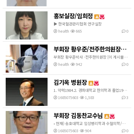
홍보실장/임희정
▶ 한국혈관관리협회 연구실장
health
665
0
부회장 황우준/전주한의원장
부회장 황우준박사 -전주한의원장 [이 게시물은 최고관리자님에 의해 2020-11-19 12:40:55 협회임원진에서 복사 됨]
health
942
0
김기옥 병원장
1. 약력1984.2. 경희대학교 한의학과 졸업1986.2. 경희대학교 대학원 한의학석사학위 취득 1994.2. 경희대학교 대학원 한의학박사학위 취득1987.9.-2009.8. 서울 신림동 남부한의원 원장 2007.5.-2008.11. 대한한의사협회 수석부회장 역임 1987.3.-1994.2. 동국대학교 한의학과 겸임교수 역임 1995.3.-1999.2. 대전대학교 한의학과 겸임교수 역임 2000.2.-2002.2. 가천대학교 한의학과 겸임교수 역임 2013.3.-2014.2. 한성대학교대학원 마약 …
1685075603
1,583
3
부회장 김동찬교수님
• 현재) 송호대학교 임상병리학과 수혈의학/의학 기생충학담당교수 • 현재) NGO Medipeace 이사 • 전) 서울대학교병원 진단검사의 학과 실장 •전) 미국 캘리포니아(Ut) 대학교 자연의학 •전) 영국 런던대학교 tropical medicine 연수 • 전) 미국 샌프란시스코병원 연수 • 전) 을지 대학교 임상병리학과 외래교수 • 전) 신한대학교, 청주대학교 외래교수 • 전) 대한수혈검사학회장
1685075603
904
0