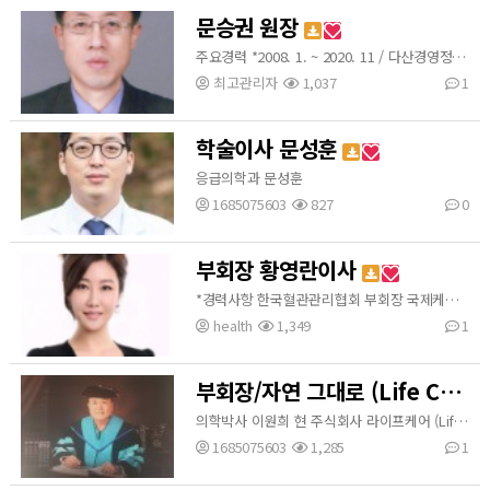
문승권 원장
주요경력 *2008. 1. ~ 2020. 11 / 다산경영정보연구원 원장 *2014. 1. ~ 2021. 3 / (사)대한실버산업협회 기회.연구 이사 *2016. 2. ~ 2021. 3 / (사)선진복지사회연구회 운영위원 *2016. 12. ~ 2020. 12 / (사)서울시 보건협회 부회장, 자문위원 *2015. 8. ~ 2017. 7 / 김포대 보건행정과 겸임교수 *2004. 3. ~ 2019. 5 / 국립인천대 도시행정학과 겸임교수/외래교수 *2018. 5. ~ 2018. 12 / 중앙대학교 산학협력단 연구전담 …
최고관리자
1,037
1
학술이사 문성훈
응급의학과 문성훈
1685075603
827
0
부회장 황영란이사
*경력사항 한국혈관관리협회 부회장 국제케이뷰티산업협동조합 이사장 국제전문예술가연합회 GPF 아시아 총회장 국제미용가총연합회 IFBC 총회장 2018 ~ 제13회 국제뷰티아티스트엑스포 집행위원장 2017 제19대 대통령선거 중앙선거대책위원회 동북아평화경제위원회 국제뷰티문화산업특위 부위원장 2017 제10회 대한민국 국제뷰티아티스트 엑스포 콘테스트 조직위원장 2016 무궁화리더스포럼 수석부회장 2016 서울국제뷰티아티스트 엑스포 콘테스트 심사위원 *학력사항 2018…
health
1,349
1
부회장/자연 그대로 (Life Care) 회장 이원희
의학박사 이원희 현 주식회사 라이프케어 (Life Care) 회장 -대체의학지도자 / 건강관리 지도자 1급
1685075603
1,285
1