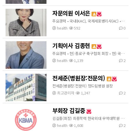
자문의원 이서은
주요경력 • 국내(KAC), 국제세포병리사(AC) • 현) 사단법인소기업소상공인 하남시지회장 • 현) 사단법인 그린환경운동본부 종로구지회장 • 현) 사단법인 한국여성단체협의회 위원
health
592
0
기획이사 김종현
주요경력 • 현) 종로구 축구협회 회장 • 현) 국민의힘 중앙위원회 상임고문 • 현) 사단법인소기업소상공인 중앙회 부회장 • 현) 사단법인그린환경운동본부사무국장
health
1,139
2
전세준(병원장:전문의)
전세준(병원장:전문의) 정드림병원 원장
최고관리자
1,247
2
부회장 김길중
김길중(회장) 최종학력 한국외대 무역대학원 (경제학) 사)한국의료관광 융합연구원 이사장 동서울 클리닉
health
1,608
2