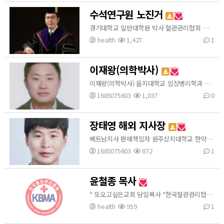
수석연구원 노진거
경기대학교 일반대학원 박사 혈관관리협회 수석연구원
health
1,427
1
이재왕(의학박사)
이재왕(의학박사) 을지대학교 임상병리학과 교수
1685075603
1,037
0
장태영 해외 지사장
베트남지사 판매책임자 원주상지대학교 한약학과
1685075603
872
1
윤철종 목사
* 또오고싶은교회 담임목사 *한국혈관관리협회 홍보위원
health
959
1