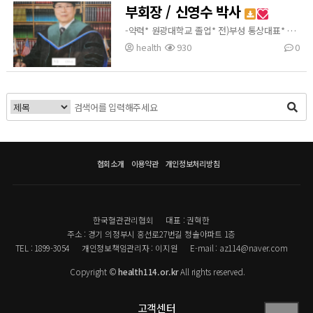
부회장 / 신영수 박사
-약력* 원광대학교 졸업* 전)부성 통상대표* 전)주사랑병원 연구소장* 전) 주식회사 엔이지엘 연구소장* 전) 주식회사 엔이바이오 대표* 전) 주식회사 VS바이오 연구소장* 현) 한국혈관관리협회 부회장-취득 자격증 및 수료* 사회체육지도자 3급* 스포츠마사지강사 1급* 운동처방사 2급* 카이로프라틱 강사 1급* 일본 기미요시 이소가이요법 수료* 순천향 대학교 기업인상 수상* 충남벤처기업인상 수상* 대한민국 창조 경영대상 수상*인천 해양경찰청장 표창수상
health
930
0
협회소개
이용약관
개인정보처리방침
한국혈관관리협회
대표 : 권혁한
주소 : 경기 의정부시 흥선로27번길 청솔아파트 1층
TEL : 1899-3054
개인정보책임관리자 : 이지원
E-mail : az114@naver.com
Copyright ©
health114.or.kr
All rights reserved.
고객센터