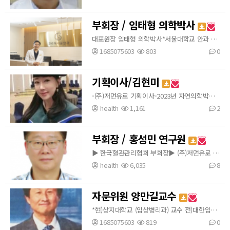
부회장 / 임태형 의학박사
대표원장 임태형 의학박사*서울대학교 안과 점임의(각막, 백내장)*서울아산병원 안과 전문의*서울대학교 의과대학 "의학연구" 교육과정 연구지도사*안과 지도 전문의*전 안길안과병원 진료과장( 라식&건성안 센터장)*전 카톨릭 관동대 의과대학 교수(교육부장)*전 대학 한과의사회 학술이사*KFDA(한국식품의약품안전처) 인공수정체 안전 가이드라인 연구 개발(백내장)*국내최초 안구건조증 치료레이저 IPL 도입*Zeiss사 Expert SMILE Doctor 선정(스마일라식)*Ziemer사 Expert CLEAR Docto…
1685075603
803
0
기획이사/김현미
-(주)저먼유로 기획이사-2023년 자연의학박사 -2023년을 빛낸 대한민국 인물대상-2023년 한국혈관관리협회 코페이스매트참여
health
1,161
2
부회장 / 홍성민 연구원
▶ 한국혈관관리협회 부회장▶ (주)저먼유로 고문▶ ALL IN CHANGE 공동개발 참여▶ 1992년 ~ 1995년 일본나고야 유황미생물바이오연구원▶ 1997년 바이오관련 사업진행▶ 현 농업회사법인 산아래 대표▶ 농원회사법인 참샘 바이오 대표
health
6,035
8
자문위원 양만길교수
*현)상지대학교 (임상병리과) 교수 전)대한임상병리사협회 회장
1685075603
819
0