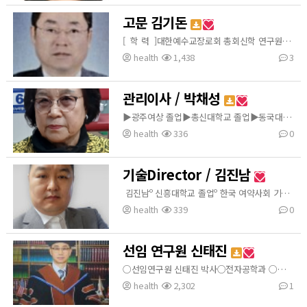
고문 김기돈
[ 학 력 ]대한예수교장로회 총회신학 연구원신학과 (B.Th-eq)대한예수교장로회 총회신학 연구원신학과 (M.Div-eq)Creative University of California (B.BA)Creative University of California (M.S.W)[ 경력 및 수상 ]안화흑차문화교류원 원장 / 협회장한국혈관관리협회 고문자연의학 명예박사 ( Creative University of California )흑차선교회 대표서울대학교보건대학원 감사패 수상
health
1,438
3
관리이사 / 박채성
▶광주여상 졸업▶총신대학교 졸업▶동국대학교 일반대학원 졸업▶동원대학교 사회복지과 졸업▶한국식생활협회교육이사(주 선학알미늄 교육이사근무)등
health
336
0
기술Director / 김진남
김진남º 신흥대학교 졸업º 한국 여약사회 기술고문º 카무트 코리아 대표º 하모니어스 플랫폼 부대표º 한국 혈관관리협회 기술Directorº 에코플라이 사외이사
health
339
0
선임 연구원 신태진
○선임연구원 신태진 박사○전자공학과 ○자연의학 박사○한국혈관관리협회 이사○(주)저먼유로 이사○헬스365고주파 선임연구원
health
2,302
1