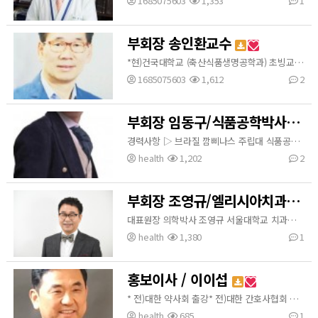
1685075603
1,353
1
부회장 송인환교수
*현)건국대학교 (축산식품생명공학과) 초빙교수. 전)식품의약품안전처 부이사관 전)대한민국 제18대국회 정부협력관 회장 전)주식회사 TNH바이오 부회장 전)한국식품기술사회 부회장 전)현대홈쇼핑 시정자위원회 부위원장 전)사단법인 그린환경운동본부 총재 >기획조정관실 국회협력관, 서울식약처 수입관리과장 >을지대학교 겸임교수 >사단법인 녹색환경창조연합 공동대표 [이 게시물은 최고관리자님에 의해 2020-12-29 10:14:14 협회임원진에서 이동 됨]
1685075603
1,612
2
부회장 임동구/식품공학박사
경력사항 ▷ 브라질 깜삐나스 주립대 식품공학박사 ▷ 현) 한국 브라질 소사이어티 문화분과 위원장 ▷ 현) Dr. Yim's 체질라이프스타일 연구소장 ▷ 전) 브라질 AQIA 화장품 기술고문 ▷ 전) 한국생명공학연구원 (KRRIB) 강의분야 ▷ 개인 맞춤형 건강라이프 코칭 ▷ 체질로 풀어보는 소통 이야기 ▷ 체질 오페라 - 공감과 소통의 오페라 (세종문화회관에서 공연했음) ▷ 체질 맞춤형 진로 적성 직무 코칭 프로그램 ▷ 체질 라이프스타일 코칭 프로그램 수상경력 ▷ 2013 한국관광공사 창조 아이디어 …
health
1,202
2
부회장 조영규/엘리시아치과 대표원장
대표원장 의학박사 조영규 서울대학교 치과대학병원 교정과 전문의 연세대학교 행정대학원 졸업 대한치과이식 임플란트학회 정회원 대한치과 교정학회 정회원 국군 수도병원 치과부장 카톨릭대학교 임상치의학대학원 외래교수 (부교수) Universitat of Zurich 치과의료센터 교환교수 현) 엘리시아치과 대표원장 혈관관리협회 부회장
health
1,380
1
홍보이사 / 이이섭
* 전)대한 약사회 출강* 전)대한 간호사협회 출강* 전)학원연합회 출강* 전)소상공인지원센터 건강 자문위원* 전)학교 교직원 건강 세미나
health
685
1