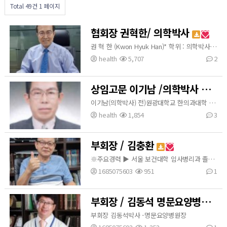
Total 49건
1 페이지
협회장 권혁한/ 의학박사
권 혁 한 (Kwon Hyuk Han)* 학위 : 의학박사 * Mobile : 010-3718-0411 * E-mail : hhkwon7@hanmail.net * 최종학력 일본 (…
health
5,707
2
상임고문 이기남 /의학박사
이기남(의학박사) 전)원광대학교 한의과대학 학장
health
1,854
3
부회장 / 김충환
※주요경력 ▶ 서울 보건대학 임사병리과 졸업(현 을지대학교) ▶ 가톨릭의대부속 성모자애병원(현 인천성모병원) 임상병리과 ▶ 건국대학교 산업대학원 미생물공학과 졸업.(공학석사) ▶ 인천 간호보건대학(현 안산대학교) 외래강사 ▶ 마산대학교 임상병리과 전임교수 임용 ▶ 경상대학교 자연대학원 미생물학과 졸업(이학박사) ▶ 마산대학교 임상병리과 정교수 ▶ 한국 임상병리학과 미생물학 교수회 회장 ▶ 한국 임상미생물검사학회 평의원 ▶ 한국 임상미생물검사학회 학술부회장 ▶ 한국 임상병리학과 교수협의회 회장 ▶ 한국 임상미…
1685075603
951
1
부회장 / 김동석 명문요양병원장
부회장 김동석박사 -명문요양병원장