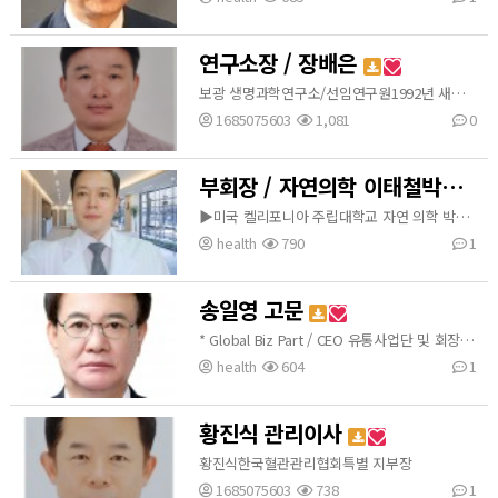
연구소장 / 장배은
보광 생명과학연구소/선임연구원1992년 새생명 바이오 메디컬 연구소 선임연구원 1998년 에스메딕 바이오/연구소장2003년 나노분자 바이오 대표이사 2009년 2020년 혈관관리협회 연구소장/기술고문 2018년 대한민국 환경봉사대상 2019년 대한민국 환경봉사대상
1685075603
1,081
0
부회장 / 자연의학 이태철박사
▶미국 켈리포니아 주립대학교 자연 의학 박사▶대한통합의학 연구원 대표 원장▶한국 혈관관리협회 부회장 ▶한방통합의학회 정회원▶대한 의사 신경학회 정회원▶전) 대한통합 한방병원 대표▶주) 침향농장 대표▶건강관리사 1급▶실버건강지도사 1급▶심리상담사 1급▶청각관리사 1급▶인지행동심리상담사 1급▶노인심리상담사 1급
health
790
1
송일영 고문
* Global Biz Part / CEO 유통사업단 및 회장* 양돈 위탁 농장 경영 농업법인 '돈마당주식회사'
health
604
1
황진식 관리이사
황진식한국혈관관리협회특별 지부장
1685075603
738
1