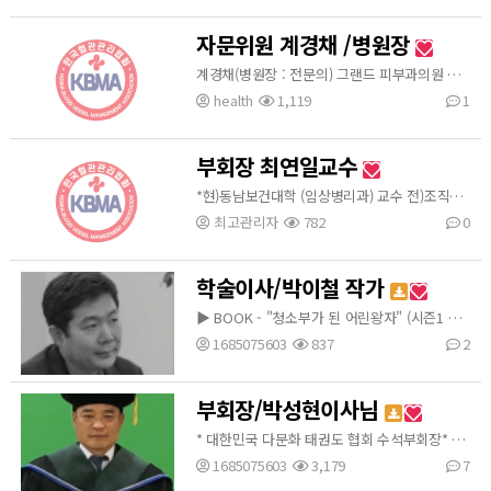
자문위원 계경채 /병원장
계경채(병원장 : 전문의) 그랜드 피부과의원 원장
health
1,119
1
부회장 최연일교수
*현)동남보건대학 (임상병리과) 교수 전)조직전문 임상병리사회 회장
최고관리자
782
0
학술이사/박이철 작가
▶ BOOK - "청소부가 된 어린왕자" (시즌1 별의비밀)저 교보문고 북모닝 CEO 도서선정 공군사관학교 권장도서 선정 교보문고 10주 연속 베스트셀러 각 대학 및 초*중*고의 인성도서 선정 - "청소부가 된 어린왕자" (시즌2 별의미션)저 (1,2권 총 25만 권 판매)-출판사 추신 - "몽티"저 (청소부가 된 어린왕자가 들려주는 첫번째 성찰동화) - 동화심리상담사 워크북 10권 (이시형…
1685075603
837
2
부회장/박성현이사님
* 대한민국 다문화 태권도 협회 수석부회장* 독도 수호 시민단체 청년위원장* 한국 마약중독 복지협회 부회장* 세계 타임조 시민기자* 경찰일보 사회부기자* 경희대 경영학과졸업* 동대문경우회자문위원* 자연의학 명예박사
1685075603
3,179
7