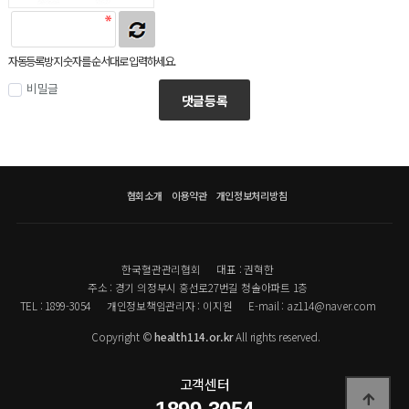
자동등록방지 숫자를 순서대로 입력하세요.
비밀글
댓글등록
협회소개
이용약관
개인정보처리방침
한국혈관관리협회
대표 : 권혁한
주소 : 경기 의정부시 흥선로27번길 청솔아파트 1층
TEL : 1899-3054
개인정보책임관리자 : 이지원
E-mail : az114@naver.com
Copyright ©
health114.or.kr
All rights reserved.
고객센터