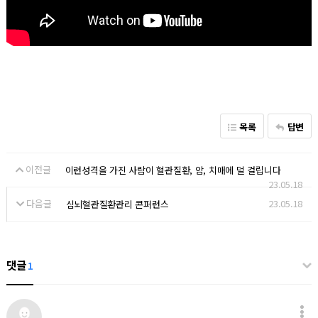
목록
답변
이전글
이런성격을 가진 사람이 혈관질환, 암, 치매에 덜 걸립니다
23.05.18
다음글
23.05.18
심뇌혈관질환관리 콘퍼런스
댓글
1