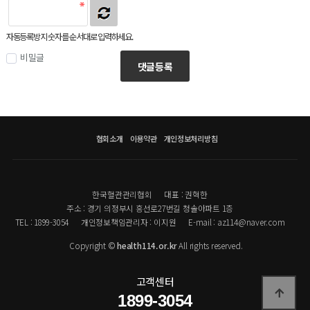
자동등록방지 숫자를 순서대로 입력하세요.
비밀글
댓글등록
협회소개
이용약관
개인정보처리방침
한국혈관관리협회
대표 : 권혁한
주소 : 경기 의정부시 흥선로27번길 청솔아파트 1층
TEL : 1899-3054
개인정보책임관리자 : 이지원
E-mail : az114@naver.com
Copyright ©
health114.or.kr
All rights reserved.
고객센터
1899-3054