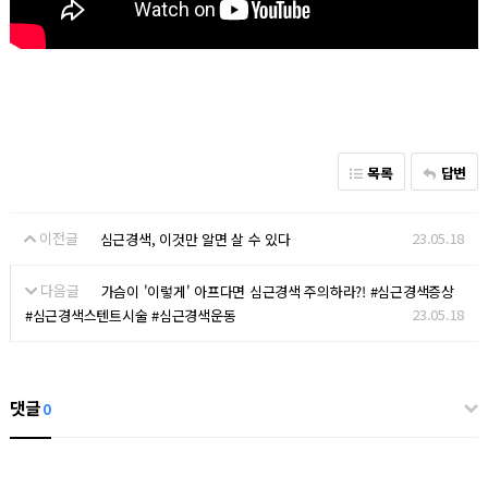
목록
답변
이전글
23.05.18
심근경색, 이것만 알면 살 수 있다
다음글
가슴이 '이렇게' 아프다면 심근경색 주의하라?! #심근경색증상
23.05.18
#심근경색스텐트시술 #심근경색운동
댓글
0