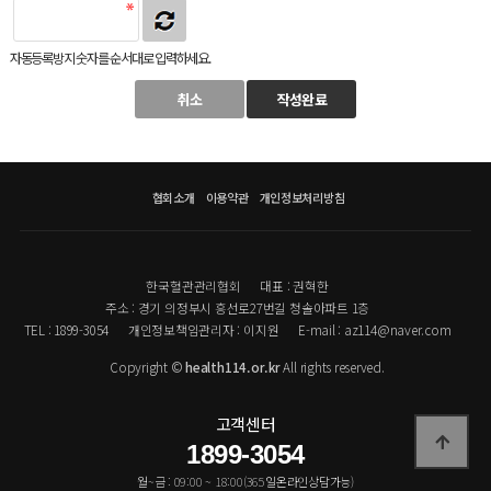
자동등록방지 숫자를 순서대로 입력하세요.
취소
작성완료
협회소개
이용약관
개인정보처리방침
한국혈관관리협회
대표 : 권혁한
주소 : 경기 의정부시 흥선로27번길 청솔아파트 1층
TEL : 1899-3054
개인정보책임관리자 : 이지원
E-mail : az114@naver.com
Copyright ©
health114.or.kr
All rights reserved.
고객센터
1899-3054
월~금 : 09:00 ~ 18:00(365일온라인상담가능)